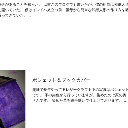
覧会があることを知った。 以前このブログでも書いたが、僕の祖母は和紙人
を開いていた。 僕はインドへ旅立つ前、祖母から簡単な和紙人形の作り方を
てきていた。...
ポシェット＆ブックカバー
趣味で長年やってるレザークラフト下の写真はポシェッ
です。 革の染色から行っていますが、染めたのは家の奥
さんです。 染めた革を総手縫いで仕上げております。 ベ
ジタブルタンニンレザーを使っている為、色合いや艶が
化していきます(エイジングってやつですね)。...