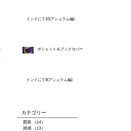
インドにて10(アシュラム編)
ら
ポシェット＆ブックカバー
複
インドにて9(アシュラム編)
​カテゴリー
図面
（14）
14件の記事
雑感
（13）
13件の記事