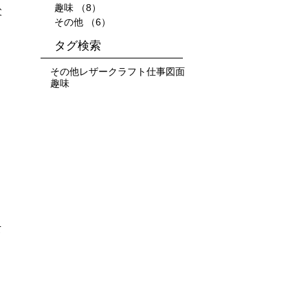
趣味
（8）
8件の記事
父
その他
（6）
6件の記事
タグ検索
その他
レザークラフト
仕事
図面
趣味
て
お