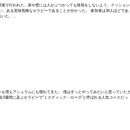
部屋で行われた。床や壁には人がぶつかっても怪我をしないよう、クッション
い、ある意味危険なセラピーであることが分かった。 参加者は30人ほどであ
た。...
いも増えアシュラムにも慣れてきた。 僕はずっとやってみたいと思っていた
、全3週間に及ぶセラピーで”ミスティック・ローズ”と呼ばれる人気コースだっ