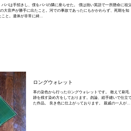
・ババは手招きし、僕をババの隣に座らせた。 僕は拙い英語で一所懸命に祖
”の大音声が勝手に出たこと。河での事故であったにもかかわらず、死期を知
こと。遺体が非常に綺...
ロングウォレット
革の染色から行ったロングウォレットです。 敢えて刷毛
跡を残す染め方をしております。勿論、総手縫いで仕立
た作品。 良き色に仕上がっております。 親戚の一人が体
調を崩して入院したため、お見舞いの代わりに作成。 退
院したら、この財布に大金を詰め込んで、豪遊してもら
うと思いまし...