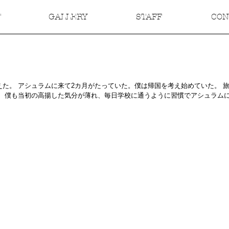
T
GALLERY
STAFF
CON
た。 アシュラムに来て2カ月がたっていた。僕は帰国を考え始めていた。 
。 僕も当初の高揚した気分が薄れ、毎日学校に通うように習慣でアシュラム