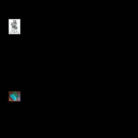
米国出願の陰影のお話
インドにて12(アシュラム編)
ロングウォレット
インドにて11(アシュラム編)