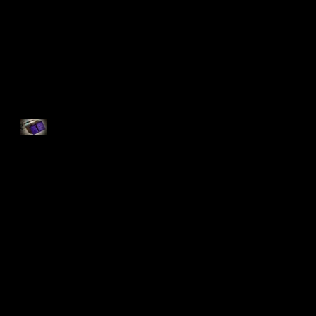
インドにて10(アシュラム編)
ポシェット＆ブックカバー
インドにて9(アシュラム編)