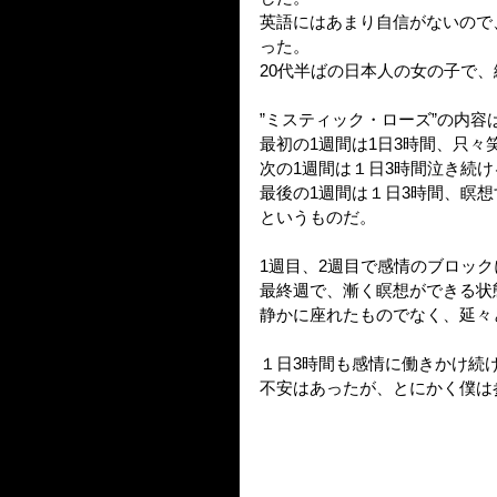
英語にはあまり自信がないので
った。
20代半ばの日本人の女の子で
”ミスティック・ローズ”の内容
最初の1週間は1日3時間、只々
次の1週間は１日3時間泣き続け
最後の1週間は１日3時間、瞑想
というものだ。
1週目、2週目で感情のブロッ
最終週で、漸く瞑想ができる状
静かに座れたものでなく、延々
１日3時間も感情に働きかけ続
不安はあったが、とにかく僕は