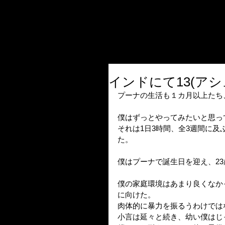
インドにて13(アシ
プーナの生活も１カ月以上たち
僕はずっとやってみたいと思っ
それは1日3時間、全3週間に及
た。
僕はプーナで誕生日を迎え、2
僕の家庭環境はあまり良くなか
に向けた。
肉体的に暴力を振るうわけでは
小言は延々と続き、幼い僕はじ