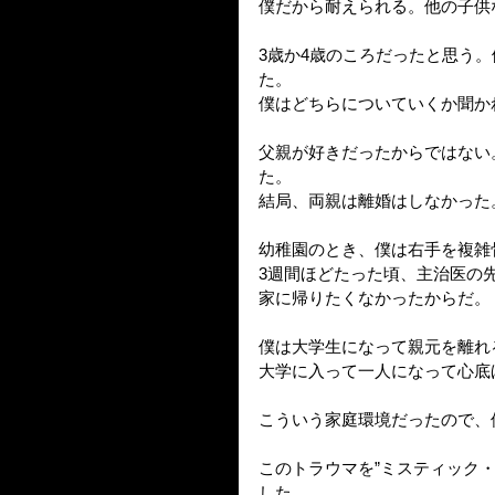
僕だから耐えられる。他の子供
3歳か4歳のころだったと思う。
た。
僕はどちらについていくか聞か
父親が好きだったからではない
た。
結局、両親は離婚はしなかった
幼稚園のとき、僕は右手を複雑
3週間ほどたった頃、主治医の
家に帰りたくなかったからだ。
僕は大学生になって親元を離れ
大学に入って一人になって心底
こういう家庭環境だったので、
このトラウマを”ミスティック
した。