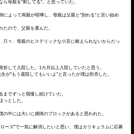
なら母親を”刺してる”。と思っていた。
例によって両親が喧嘩し、母親は父親と”別れる”と言い始め
れたので、父親を選んだ。
。只々、母親のヒステリックな小言に耐えられないからだっ
。
骨折して入院した。1カ月以上入院していたと思う。
先生が”もう退院してもいいよ”と言ったが僕は拒否した。
るまでずっと我慢し続けていた。
ほっとした。
僕の中には大いに感情のブロックがあると思われた。
・ローズ”で一気に解消したいと思い、僕はカリキュラムに応募