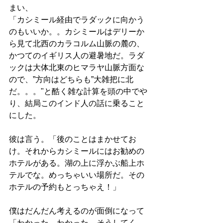
まい、
「カシミール経由でラダックに向かう
のもいいか。。カシミールはデリーか
ら見て北西のカラコルム山脈の麓の、
かつてのイギリス人の避暑地だ。ラダ
ックは大体北東のヒマラヤ山脈方面な
ので、”方向はどちらも”大雑把に北
だ。。。"と酷く雑な計算を頭の中でや
り、結局このインド人の話に乗ること
にした。
彼は言う。「後のことはまかせてお
け。それからカシミールにはお勧めの
ホテルがある。湖の上に浮かぶ船上ホ
テルでな。めっちゃいい場所だ。その
ホテルの予約もとっちゃえ！」
僕はだんだん考えるのが面倒になって
「わかった、わかった。そうしてく