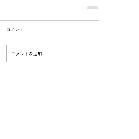
コメント
コメントを追加…
Recent Posts
インドにて15(エピローグ)
インドにて14(アシュラム編)