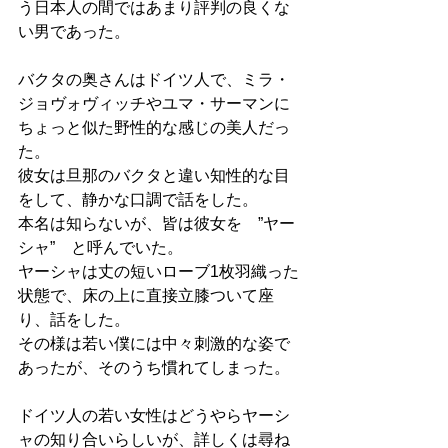
う日本人の間ではあまり評判の良くな
い男であった。
バクタの奥さんはドイツ人で、ミラ・
ジョヴォヴィッチやユマ・サーマンに
ちょっと似た野性的な感じの美人だっ
た。
彼女は旦那のバクタと違い知性的な目
をして、静かな口調で話をした。
本名は知らないが、皆は彼女を　”ヤー
シャ”　と呼んでいた。
ヤーシャは丈の短いローブ1枚羽織った
状態で、床の上に直接立膝ついて座
り、話をした。
その様は若い僕には中々刺激的な姿で
あったが、そのうち慣れてしまった。
ドイツ人の若い女性はどうやらヤーシ
ャの知り合いらしいが、詳しくは尋ね