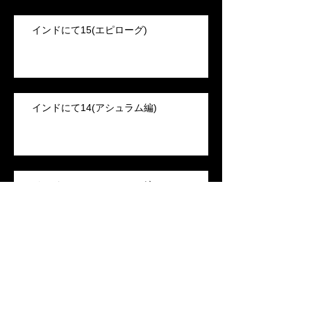
インドにて15(エピローグ)
インドにて14(アシュラム編)
インドにて13(アシュラム編)
米国出願の陰影のお話