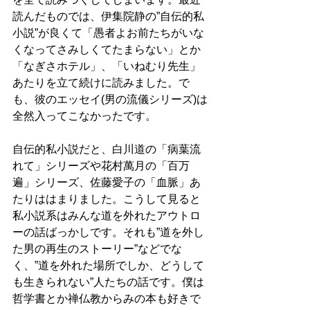
読んだものでは、伊集院静の”自伝的私
小説”が良くて「愚者よお前たちがいな
くなってさみしくてたまらない」とか
「なぎさホテル」、「いねむり先生」
あたりを立て続けに読みました。で
も、彼のエッセイ(男の流儀シリーズ)は
全然入ってこなかったです。
自伝的私小説だと、白川道の「病葉流
れて」シリーズや花村萬月の「百万
遍」シリーズ、佐藤愛子の「血脈」あ
たりははまりました。こうして見ると
私小説系はみんな道を外れたアウトロ
ーの話ばっかしです。それも”道を外し
た男の再生のストーリー”などでな
く、”道を外れた場所でしか、どうして
も生きられない”人たちの話です。僕は
哲学書とか禅仏教からみの本も好きで