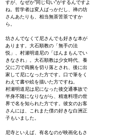
すが、なぜか”同じ匂い”がするんですよ
ね。哲学者は変人ばっかだし、禅の坊
さんあたりも、相当無茶苦茶ですか
ら。
坊さんでなくて尼さんでも好きな本が
あります。大石順教の「無手の法
悦」、村瀬明道尼の「ほんまもんでい
きなされ」。大石順教は少女時代、養
父に刀で両腕を切り落とされ、後に出
家して尼になった方です。口で筆をく
わえて書や絵を描いた方ですね。
村瀬明道尼は尼になった後交通事故で
半身不随になりながら、精進料理の世
界で名を知られた方です。彼女のお客
さんには、これまた僕の好きな白洲正
子もいました。
尼寺といえば、有名なのが映画化もさ