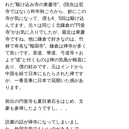
れた”駆け込み寺の東慶寺”。(現在は尼
寺ではない) 昨年秋ごろから、妙にこの
寺が気になって、僕も4、5回は駆け込
んでます。元々は同じく北鎌倉の”円覚
寺”がお気に入りでしたが、最近は東慶
寺ですね。他に鎌倉で好きなのは、竹
林で有名な”報国寺”。鎌倉は禅寺が多く
て良いです。茶道、華道、弓道等々お
よそ”道”と付くものは禅の気風が根底に
あり、僕の好みです。元はインドから
中国を経て日本にもたらされた禅です
が、一番見事に日本で花開いた感があ
ります。
前出の円覚寺も夏目漱石をはじめ、文
豪も参禅したようですし。。。
読書の話が禅寺になってしまいまし
た。外国文学でもいいのがあるんで、