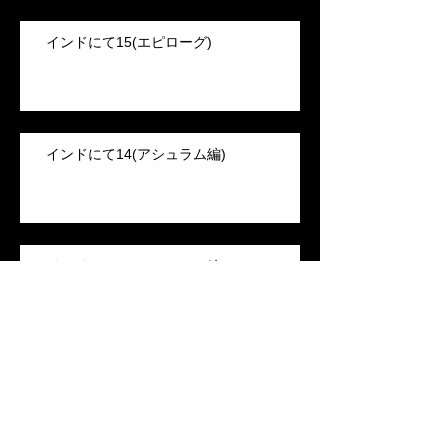
インドにて15(エピローグ)
インドにて14(アシュラム編)
インドにて13(アシュラム編)
米国出願の陰影のお話