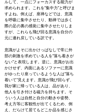
ルして、一点にフォーカスする能力が
求められます。これを”集中力”と呼びま
すよね。例えば、座禅などでは、意識
を呼吸に集中させたり、動禅では歩く
際の足の裏の感覚に集中させたりしま
すが、これらも飛び回る意識を自分の
元に連れ戻している訳です。
意識がよそに出かけっぱなしで常に外
部の刺激を求めている人を”落ち着きが
ない”と表現します。逆に、意識がお出
かけせず、内面にあるソファーに意識
がゆったり座っているような人は”落ち
着いて”見えます。意識が飛び回らず、
我が家に帰っている人は、品があり、
他人を引き付ける磁力を持ちます。そ
ういう人は自然と自分の動きや姿勢、
考え方等に客観性が出てくるため、例
え、だらけて居てもどこか品を感じさ