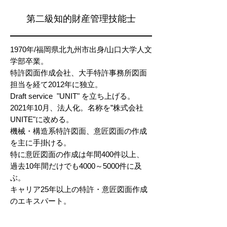
第二級知的財産管理技能士
1970年/福岡県北九州市出身/山口大学人文
学部卒業。
特許図面作成会社、大手特許事務所図面
担当を経て2012年に独立。
Draft service "UNIT" を立ち上げる。
2021年10月、法人化
。名称を”株式会社
UNITE"
​に改める。
機械・構造系特許図面、
意匠図面の作成
を主に手掛ける。
特に意匠図面の作成は年間400件
以上、
過去10年間だけでも4000～5000件に及
ぶ。
キャリア25年以上の
特許・意匠図面作成
のエキスパート。