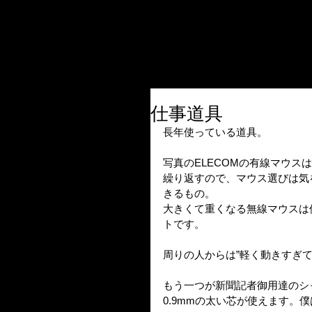
仕事道具
長年使っている道具。
写真のELECOMの有線マウス
繰り返すので、マウス選びは気
きるもの。
大きくて重くなる無線マウスは
トです。
周りの人からは”軽く動きすぎ
もう一つが新聞記者御用達のシ
0.9mmの太い芯が使えます