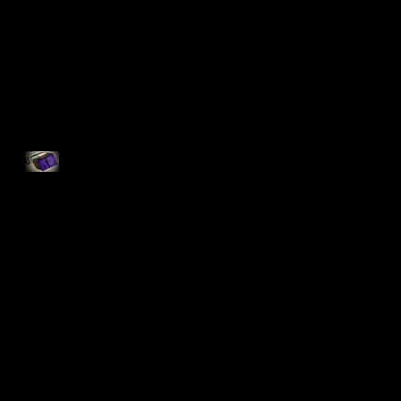
インドにて10(アシュラム編)
ポシェット＆ブックカバー
インドにて9(アシュラム編)