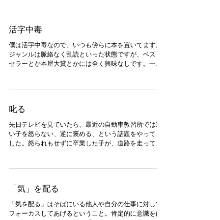
活字中毒
僕は活字中毒なので、いつも傍らに本を置いてます。
ジャンルは脈絡なく乱読といった状態ですが、ベスト
セラーとか本屋大賞とかには全く興味なしです。一度
本屋大賞にもなった辞書編纂をする人たちの"お話
し"に手を出しましたが途中で何度もつまらなくて止め
ようと思いながらなんとか読み切りま...
叱る
先日テレビを見ていたら、最近の自動車教習所では若
い子を怒らない、逆に褒める、という話題をやってま
した。怒られもせずに卒業した子が、道路を走って大
丈夫かい？と思ってしまいましたが。 僕は、大学生時
代と卒業後しばらく、家庭教師や塾の講師で食いつな
いでいた時期がありました。生徒は...
「気」を配る
「気を配る」はそばにいる他人や自分の仕事に対して
フォーカスしてあげるということ。肯定的に意識を向