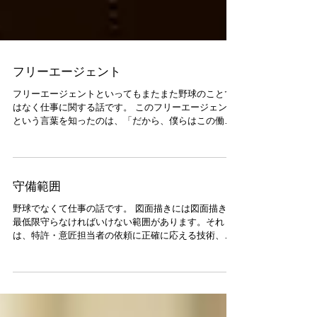
フリーエージェント
フリーエージェントといってもまたまた野球のことで
はなく仕事に関する話です。 このフリーエージェント
という言葉を知ったのは、「だから、僕らはこの働き
方を選んだ 東京R不動産のフリーエージェント・スタ
イル」という本でした。 東京R不動産という知る人ぞ
知る個性的な不動産屋の本で、...
守備範囲
野球でなくて仕事の話です。 図面描きには図面描きが
最低限守らなければいけない範囲があります。それ
は、特許・意匠担当者の依頼に正確に応える技術、テ
クニカルイラストの技術、発明内容やデザインの要点