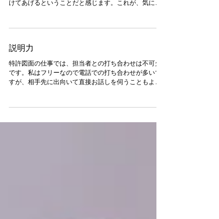
けてあげるということだと感じます。これが、気に病
むだと、ある特定の事柄(人間関係、金銭問題、容姿等)
にフォーカスしたまま焦点を他の事柄に移しにくい状
態です。自力でどうしても焦点を移動出
説明力
特許図面の仕事では、担当者との打ち合わせは不可欠
です。私はフリーなので電話での打ち合わせが多いで
すが、相手先に出向いて直接お話しを伺うこともよく
あります。 説明慣れした方とは電話とメール等で頂い
た資料で十分作図可能ですが、やはり直接お会いして
話をするほうが誤解は少ないですね...