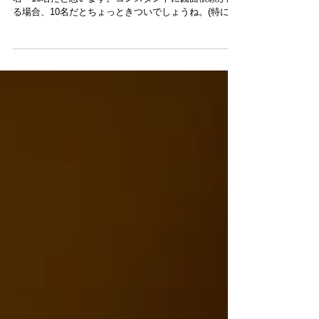
僕の感覚では図面担当1名が対応出来る特許担当者は5
名～10名だと思います。コンスタントに図面依頼があ
る場合、10名だとちょっときついでしょうね。(特に機
械系の依頼が多い場合)